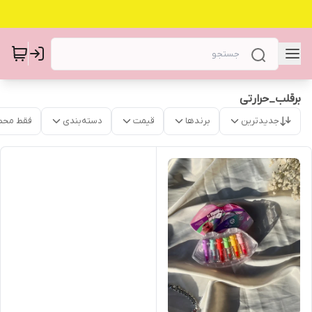
برقلب_حرارتی
جدیدترین
برندها
قیمت
دسته‌بندی
فقط محص