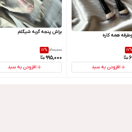
براش پنجه گربه شیگلم
طرفه همه کاره
17
%
1,200,000
17
995,000
6
افزودن به سبد
افزودن به سبد