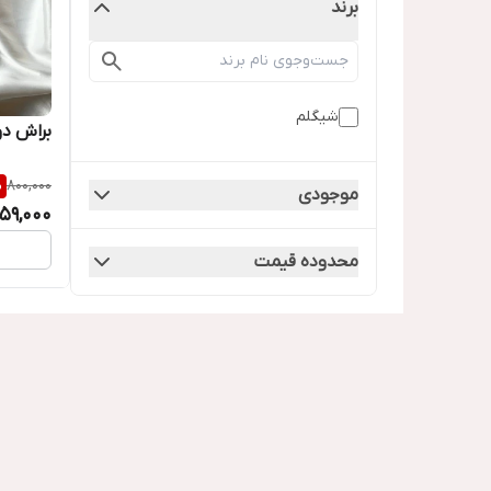
برند
شیگلم
براش دو
%
800,000
موجودی
59,000
محدوده قیمت