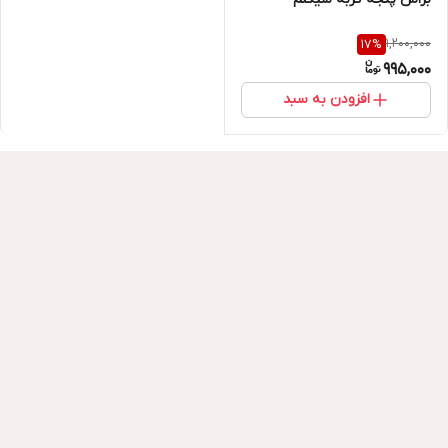
1,200,000
17
%
995,000
افزودن به سبد