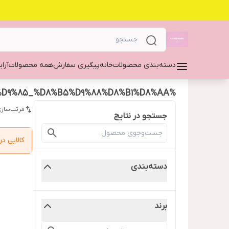
دسته‌بندی محصولات
خانه
پیگیری سفارش
همه محصولات
آرا
%D8%B3%D8%B1%D9%85_%D8%B5%D9%88%D8%B1%D8%AA
مرتب‌سازی
جستجو در نتایج
کالایی 
دسته‌بندی
برند