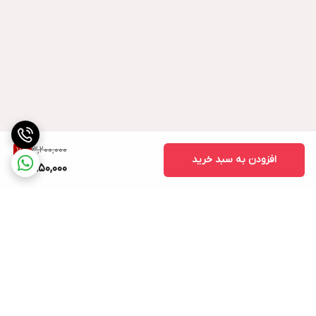
3,200,000
7
%
افزودن به سبد خرید
2,950,000
برگشت به بالا