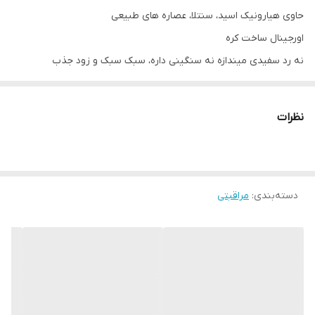
حاوی هیارونیک اسید، سنتلا، عصاره های طبیعی
اورجینال ساخت کره
نه رد سفیدی میندازه نه سنگینی داره، سبک سبک و زود جذب
مناسب انواع پوست
محافظت کامل در برابر اشعه های spf۵۰ مضر
نظرات
همزمان پوست رو ترمیم و آبرسانی هم میکنه
۵۰میل
دسته‌بندی
:
مراقبتی