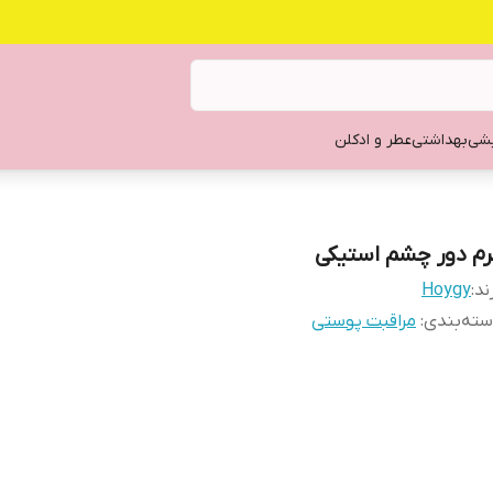
یشی
بهداشتی
عطر و ادکلن
رم دور چشم استیکی
ند:
Hoygy
ته‌بندی
:
مراقبت پوستی