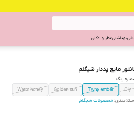
یشی
بهداشتی
عطر و ادکلن
انتور مایع پددار شیگلم
اره رنگ
Warm honey
Golden sun
Twny amber
Cly
ته‌بندی
:
محصولات شیگلم