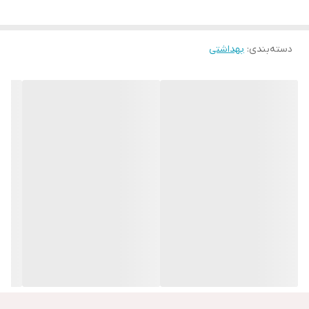
درخشان و جوان 🌿💧
🔒 مناسب انواع پوست | 🌱 بدون تست حیوانی | 💎 نتیجه قابل‌مشاهد
دسته‌بندی
:
بهداشتی
بهش میگن آمپول سرم بافتش از سرم غلیظ تره و تاثیرش بیشتر
💧 SKIN1004 Madagascar Centella Asiatica Ampoule 💧
سرم زرد رنگ
سرم خالص و ۱۰۰٪ عصاره سنتلا آسیاتیکا از ماداگاسکار ✨
🔹 آرامش‌بخش فوری پوست حساس و مستعد جوش
🔹 کمک به ترمیم و بازسازی سد دفاعی پوست
🔹 آبرسانی عمیق و بهبود قرمزی و التهاب
🔹 بافت سبک و جذب سریع، بدون چسبندگی
جوانساز✅
✅ مناسب پوست‌های حساس، مختلط و آکنه‌دار
📦 حجم ۳۰ میل (1.01 fl.oz) – موجود در سایز ۱۰۰ میل نیز