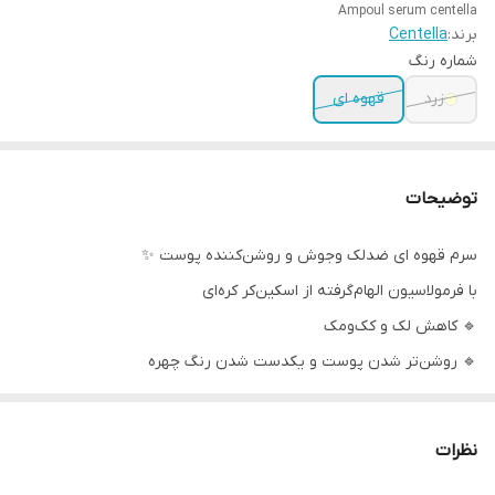
Ampoul serum centella
برند:
Centella
شماره رنگ
زرد
قهوه ای
توضیحات
سرم قهوه ای ضدلک وجوش و روشن‌کننده پوست ✨
با فرمولاسیون الهام‌گرفته از اسکین‌کر کره‌ای
🔹 کاهش لک و کک‌ومک
🔹 روشن‌تر شدن پوست و یکدست شدن رنگ چهره
🔹 آبرسانی و کاهش خطوط ریز صورت
صددرصد اورجینال
نظرات
ترکیبی از نیاسینامید، ویتامین C و آلفا آربوتین برای پوستی شفاف،