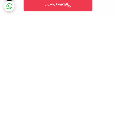
09037043545
برگشت به بالا
ارسال ویژه
پشتیبانی ۲۴ ساعته