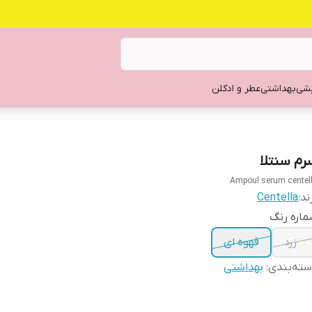
یشی
بهداشتی
عطر و ادکلن
رم سنتلا
Ampoul serum centel
ند:
Centella
اره رنگ
زرد
قهوه ای
ته‌بندی
:
بهداشتی