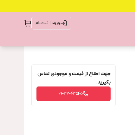
ورود | ثبت‌نام
جهت اطلاع از قیمت و موجودی تماس
بگیرید.
09037043545