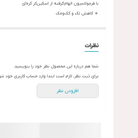
با فرمولاسیون الهام‌گرفته از اسکین‌کر کره‌ای
🔹 کاهش لک و کک‌ومک
🔹 روشن‌تر شدن پوست و یکدست شدن رنگ چهره
🔹 آبرسانی و کاهش خطوط ریز صورت
صددرصد اورجینال
نظرات
ترکیبی از نیاسینامید، ویتامین C و آلفا آربوتین برای پوستی شفاف، درخشان و جوان 🌿💧
🔒 مناسب انواع پوست | 🌱 بدون تست حیوانی | 💎 نتیج
شما هم درباره این محصول نظر خود را بنویسید.
بهش میگن آمپول سرم بافتش از سرم غلیظ تره و تاثی
برای ثبت نظر، لازم است ابتدا وارد حساب کاربری خود شو
💧 SKIN1004 Madagascar Centella Asiatica Ampoule 💧
افزودن نظر
سرم زرد رنگ
سرم خالص و ۱۰۰٪ عصاره سنتلا آسیاتیکا از ماداگاسکار ✨
🔹 آرامش‌بخش فوری پوست حساس و مستعد جوش
🔹 کمک به ترمیم و بازسازی سد دفاعی پوست
🔹 آبرسانی عمیق و بهبود قرمزی و التهاب