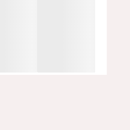
🔹 بافت سبک و جذب سریع، بدون چسبندگی
جوانساز✅
✅ مناسب پوست‌های حساس، مختلط و آکنه‌دار
📦 حجم ۳۰ میل (1.01 fl.oz) – موجود در سایز ۱۰۰ میل نیز
پوستت رو با یک آمپول طبیعی و ملایم به آرامش برسو