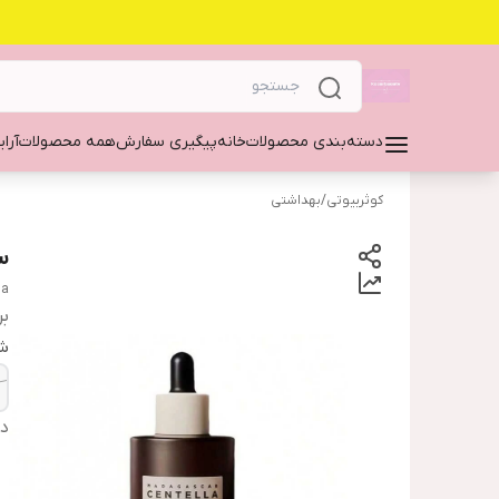
دسته‌بندی محصولات
خانه
پیگیری سفارش
همه محصولات
آرا
کوثربیوتی
/
بهداشتی
س
la
بر
شم
دس