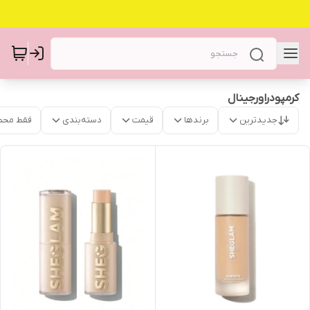
کرمپودراورجینال
جدیدترین
برندها
قیمت
دسته‌بندی
فقط محص