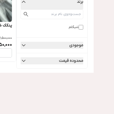
برند
پنکک ش
شیگلم
,500,000
150,000
موجودی
محدوده قیمت