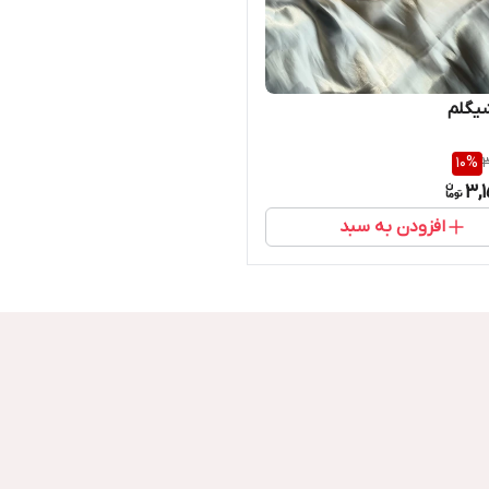
یگلم
10
%
3
3,
افزودن به سبد