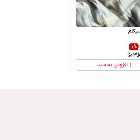
یگلم
10
%
3
3,
افزودن به سبد