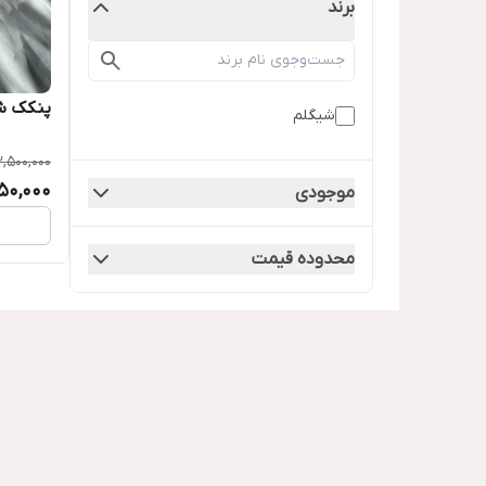
برند
پنکک ش
شیگلم
,500,000
150,000
موجودی
محدوده قیمت