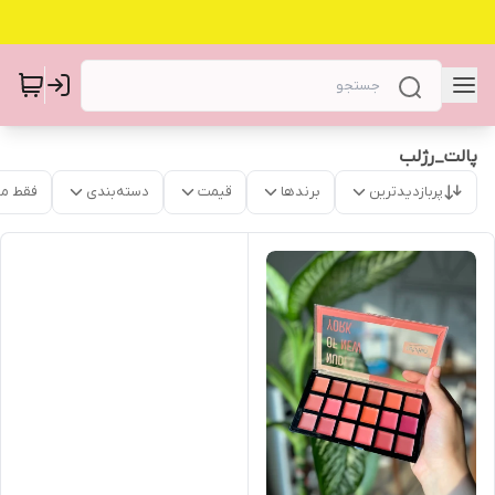
پالت_رژلب
پربازدیدترین
برندها
قیمت
دسته‌بندی
فقط م