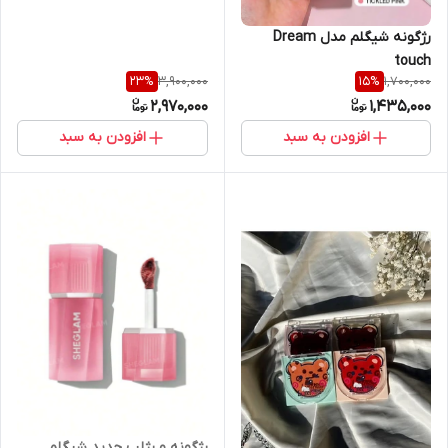
رژگونه شیگلم مدل Dream
touch
3,900,000
1,700,000
23
%
15
%
2,970,000
1,435,000
افزودن به سبد
افزودن به سبد
رژگونه و رژلب جدید شیگلم