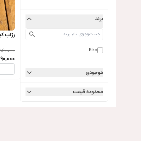
برند
رژلب کی
Kiko
3,600,000
790,000
موجودی
محدوده قیمت