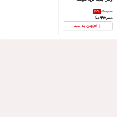
1,200,000
17
%
995,000
افزودن به سبد