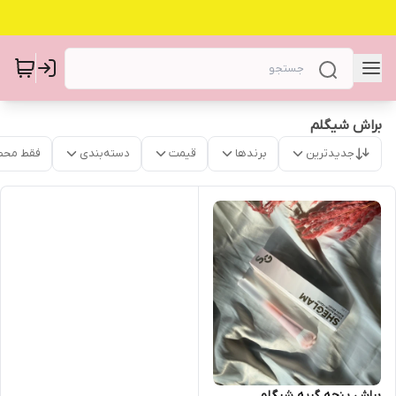
براش شیگلم
جدیدترین
برندها
قیمت
دسته‌بندی
فقط محص
براش پنجه گربه شیگلم