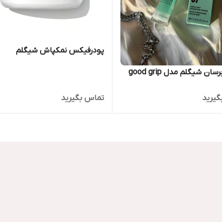
پودرفیکس نمکپاش شیگلم
سان شیگلم مدل good grip
گیرید
تماس بگیرید