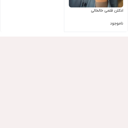
ادکلن قلمی خالخالی
ناموجود