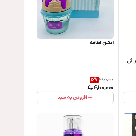
ادکلن لطافه
ا آن
16
%
4,900,000
4,100,000
افزودن به سبد