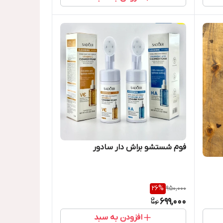
فوم شستشو براش دار سادور
26
%
950,000
699,000
افزودن به سبد