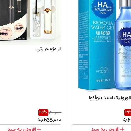
فر مژه حرارتی
الورونیک اسید بیوآکوا
45
%
1,200,000
29
655,000
6
افزودن به سبد
افزودن به سبد