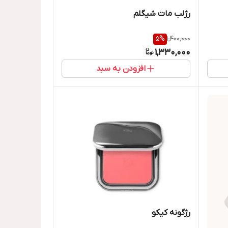
رژلب مات شیگلم
5
%
1,400,000
1,330,000
افزودن به سبد
رژگونه کیکو