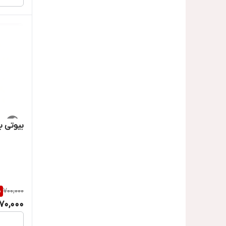
بیوتی ب
%
700,000
70,000