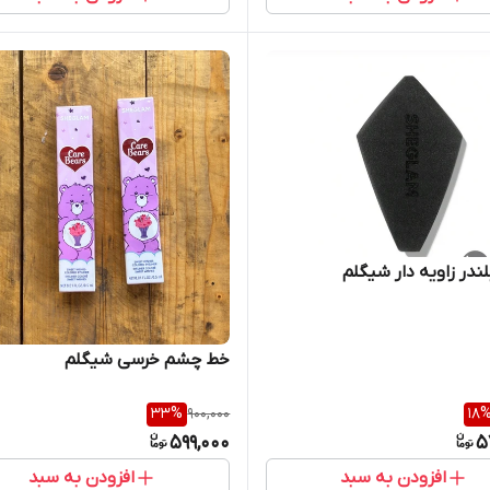
لندر زاویه دار شیگلم
خط چشم خرسی شیگلم
33
%
900,000
18
599,000
5
افزودن به سبد
افزودن به سبد