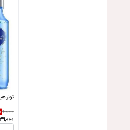
شیگلم
شین
لطافه
ویکتوریوس تیست
یارا
تونر هی
%
900,000
39,000