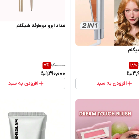
مداد ابرو دوطرفه شیگلم
یگلم
7
%
1,400,000
18
%
1,290,000
3,
افزودن به سبد
افزودن به سبد