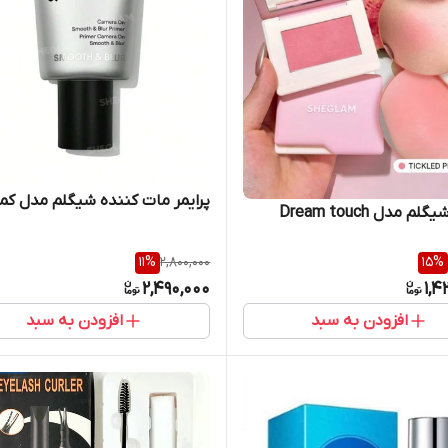
پرایمر مات کننده شیگلم مدل کمر
م مدل Dream touch
11
%
2,800,000
15
%
2,490,000
1,4
افزودن به سبد
افزودن به سبد