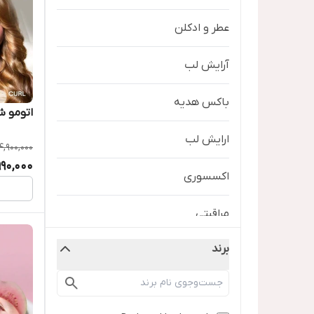
عطر و ادکلن
آرایش لب
باکس هدیه
اتومو ش
ارایش لب
4,900,000
990,000
اکسسوری
مراقبتی
برند
مراقبت پوستی
محصولات کیکو