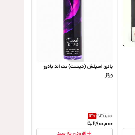
بادی اسپلش (میست) بث اند بادی
ورکز
12
%
3,300,000
2,900,000
افزودن به سبد