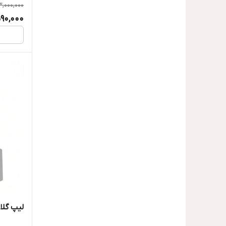
3,000,000
590,000
لیپ گل